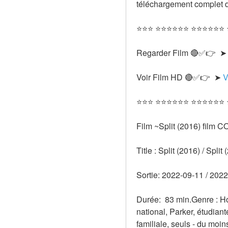
téléchargement complet du
⭐⭐⭐ ⭐⭐⭐⭐⭐⭐ ⭐⭐⭐⭐⭐⭐
Regarder Film 🔴✅👉  ➤
Voir Film HD 🔴✅👉  ➤ 
V
⭐⭐⭐ ⭐⭐⭐⭐⭐⭐ ⭐⭐⭐⭐⭐⭐
Film ~Split (2016) film 
Title : Split (2016) / Split 
Sortie: 2022-09-11 / 2022
Durée:  83 min.Genre : Ho
national, Parker, étudiant
familiale, seuls - du moins