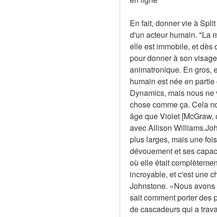
En fait, donner vie à Spli
d'un acteur humain. "La m
elle est immobile, et dès
pour donner à son visage 
animatronique. En gros, el
humain est née en partie
Dynamics, mais nous ne v
chose comme ça. Cela nous
âge que Violet [McGraw, qui
avec Allison Williams.Joh
plus larges, mais une foi
dévouement et ses capacit
où elle était complètemen
incroyable, et c'est une 
Johnstone. «Nous avons e
sait comment porter des 
de cascadeurs qui a travail