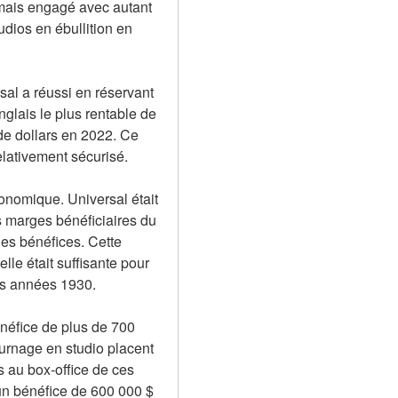
amais engagé avec autant 
ios en ébullition en 
l a réussi en réservant 
nglais le plus rentable de 
de dollars en 2022. Ce 
lativement sécurisé.
conomique. Universal était 
 marges bénéficiaires du 
es bénéfices. Cette 
le était suffisante pour 
les années 1930.
énéfice de plus de 700 
ournage en studio placent 
s au box-office de ces 
n bénéfice de 600 000 $ 