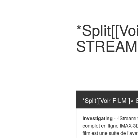
*Split[[V
STREAMI
*Split[[Voir-FILM 
Investigating
-
-!Streamin
complet en ligne IMAX-3D a
film est une suite de l'av