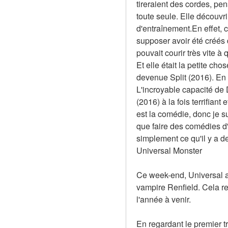
tireraient des cordes, pens
toute seule. Elle découvr
d'entraînement.En effet, 
supposer avoir été créés d
pouvait courir très vite à 
Et elle était la petite cho
devenue Split (2016). En fa
L'incroyable capacité de D
(2016) à la fois terrifian
est la comédie, donc je su
que faire des comédies d'h
simplement ce qu'il y a d
Universal Monster
Ce week-end, Universal a 
vampire Renfield. Cela re
l'année à venir.
En regardant le premier tr