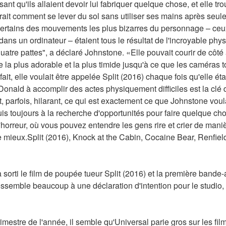
ant qu'ils allaient devoir lui fabriquer quelque chose, et elle tro
irait comment se lever du sol sans utiliser ses mains après seul
certains des mouvements les plus bizarres du personnage – ceux 
ans un ordinateur – étaient tous le résultat de l'incroyable phys
quatre pattes", a déclaré Johnstone. «Elle pouvait courir de côté à
se la plus adorable et la plus timide jusqu'à ce que les caméras to
it, elle voulait être appelée Split (2016) chaque fois qu'elle était
onald à accomplir des actes physiquement difficiles est la clé d
t et, parfois, hilarant, ce qui est exactement ce que Johnstone vou
is toujours à la recherche d'opportunités pour faire quelque cho
orreur, où vous pouvez entendre les gens rire et crier de manièr
e mieux.Split (2016), Knock at the Cabin, Cocaine Bear, Renfield
sorti le film de poupée tueur Split (2016) et la première bande
ssemble beaucoup à une déclaration d'intention pour le studio, 
imestre de l'année, il semble qu'Universal parie gros sur les film