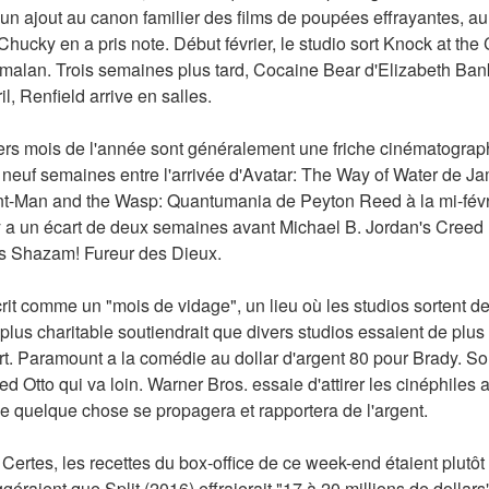
 un ajout au canon familier des films de poupées effrayantes, au
ucky en a pris note. Début février, le studio sort Knock at the C
malan. Trois semaines plus tard, Cocaine Bear d'Elizabeth Bank
il, Renfield arrive en salles.
iers mois de l'année sont généralement une friche cinématographi
s neuf semaines entre l'arrivée d'Avatar: The Way of Water de 
nt-Man and the Wasp: Quantumania de Peyton Reed à la mi-février
 a un écart de deux semaines avant Michael B. Jordan's Creed II
's Shazam! Fureur des Dieux.
rit comme un "mois de vidage", un lieu où les studios sortent des
lus charitable soutiendrait que divers studios essaient de plus 
. Paramount a la comédie au dollar d'argent 80 pour Brady. Son
Otto qui va loin. Warner Bros. essaie d'attirer les cinéphiles 
ue quelque chose se propagera et rapportera de l'argent.
 Certes, les recettes du box-office de ce week-end étaient plutôt
éraient que Split (2016) effraierait "17 à 20 millions de dollars