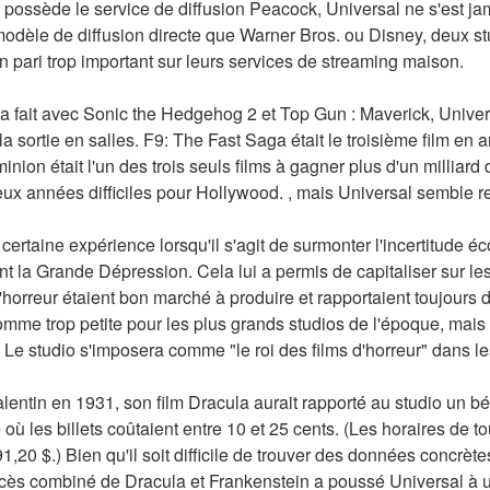
o possède le service de diffusion Peacock, Universal ne s'est j
dèle de diffusion directe que Warner Bros. ou Disney, deux stud
n pari trop important sur leurs services de streaming maison.
 fait avec Sonic the Hedgehog 2 et Top Gun : Maverick, Universa
a sortie en salles. F9: The Fast Saga était le troisième film en a
ion était l'un des trois seuls films à gagner plus d'un milliard 
ux années difficiles pour Hollywood. , mais Universal semble re
certaine expérience lorsqu'il s'agit de surmonter l'incertitude é
 la Grande Dépression. Cela lui a permis de capitaliser sur les
'horreur étaient bon marché à produire et rapportaient toujours d
me trop petite pour les plus grands studios de l'époque, mais el
t. Le studio s'imposera comme "le roi des films d'horreur" dans 
Valentin en 1931, son film Dracula aurait rapporté au studio un b
ù les billets coûtaient entre 10 et 25 cents. (Les horaires de t
1,20 $.) Bien qu'il soit difficile de trouver des données concrète
cès combiné de Dracula et Frankenstein a poussé Universal à u