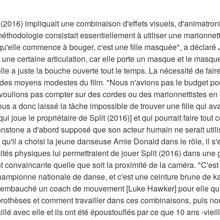
t (2016) impliquait une combinaison d'effets visuels, d'animatron
éthodologie consistait essentiellement à utiliser une marionne
 qu'elle commence à bouger, c'est une fille masquée", a déclaré 
une certaine articulation, car elle porte un masque et le masque
le a juste la bouche ouverte tout le temps. La nécessité de faire
 des moyens modestes du film. "Nous n'avions pas le budget pou
oulions pas compter sur des cordes ou des marionnettistes en
 a donc laissé la tâche impossible de trouver une fille qui ava
 joue le propriétaire de Split (2016)] et qui pourrait faire tout c
nstone a d'abord supposé que son acteur humain ne serait utili
s qu'il a choisi la jeune danseuse Amie Donald dans le rôle, il s
és physiques lui permettraient de jouer Split (2016) dans une 
t convaincante quelle que soit la proximité de la caméra. "C'est 
championne nationale de danse, et c'est une ceinture brune de kar
mbauché un coach de mouvement [Luke Hawker] pour elle qui tr
prothèses et comment travailler dans ces combinaisons, puis no
lé avec elle et ils ont été époustouflés par ce que 10 ans -vieille fi