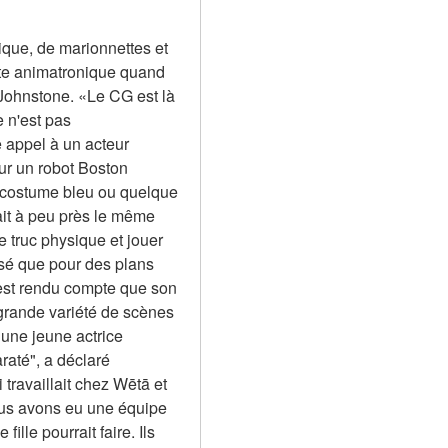
ique, de marionnettes et 
tte animatronique quand 
Johnstone. «Le CG est là 
 n'est pas 
 appel à un acteur 
r un robot Boston 
 costume bleu ou quelque 
it à peu près le même 
e truc physique et jouer 
sé que pour des plans 
'est rendu compte que son 
grande variété de scènes 
une jeune actrice 
até", a déclaré 
availlait chez Wētā et 
us avons eu une équipe 
lle pourrait faire. Ils 