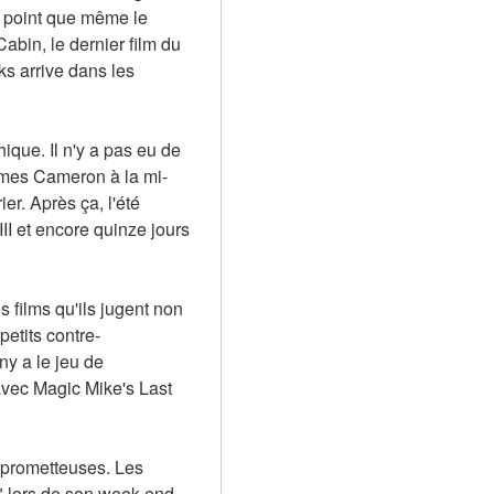
 point que même le 
abin, le dernier film du 
s arrive dans les 
que. Il n'y a pas eu de 
James Cameron à la mi-
. Après ça, l'été 
I et encore quinze jours 
 films qu'ils jugent non 
petits contre-
y a le jeu de 
avec Magic Mike's Last 
 prometteuses. Les 
" lors de son week-end 