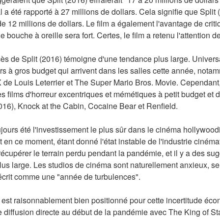
l a été rapporté à 27 millions de dollars. Cela signifie que Split 
e 12 millions de dollars. Le film a également l'avantage de crit
 bouche à oreille sera fort. Certes, le film a retenu l'attention d
ès de Split (2016) témoigne d'une tendance plus large. Universa
rs à gros budget qui arrivent dans les salles cette année, not
X de Louis Leterrier et The Super Mario Bros. Movie. Cependant,
des films d'horreur excentriques et mémétiques à petit budget et 
016), Knock at the Cabin, Cocaine Bear et Renfield.
oujours été l'investissement le plus sûr dans le cinéma hollywood
t en ce moment, étant donné l'état instable de l'industrie ciném
récupérer le terrain perdu pendant la pandémie, et il y a des sug
s large. Les studios de cinéma sont naturellement anxieux, se 
t décrit comme une "année de turbulences".
l est raisonnablement bien positionné pour cette incertitude éco
diffusion directe au début de la pandémie avec The King of Stat